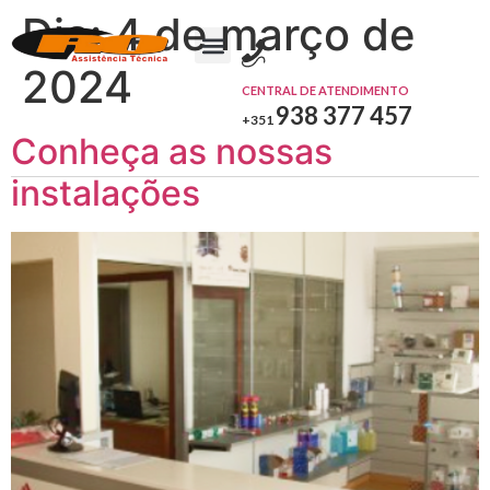
Dia:
4 de março de
2024
CENTRAL DE ATENDIMENTO
938 377 457
+351
Conheça as nossas
instalações